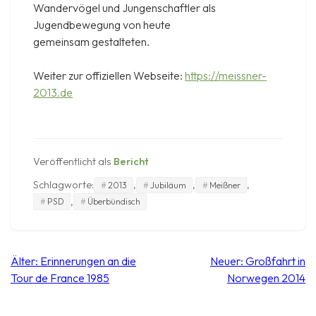
Wandervögel und Jungenschaftler als
Jugendbewegung von heute
gemeinsam gestalteten.
Weiter zur offiziellen Webseite:
https://meissner-
2013.de
Veröffentlicht als
Bericht
Schlagworte:
,
,
,
2013
Jubiläum
Meißner
,
PSD
Überbündisch
Beitragsnavigation
Älter:
Erinnerungen an die
Neuer:
Großfahrt in
Tour de France 1985
Norwegen 2014