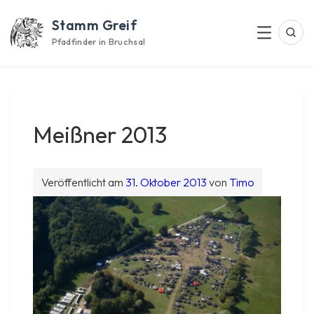
Skip
Stamm Greif
to
Suc
Menu
content
Pfadfinder in Bruchsal
Meißner 2013
Veröffentlicht am
31. Oktober 2013
von
Timo