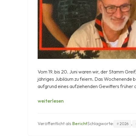
Vom 19. bis 20. Juni waren wir, der Stamm Gre
jähriges Jubiläum zu feiern. Das Wochenende 
aufgrund eines aufziehenden Gewitters früher a
75
weiterlesen
Jahre
Stamm
Jörg
Veröffentlicht als
Bericht
Schlagworte:
,
2026
von