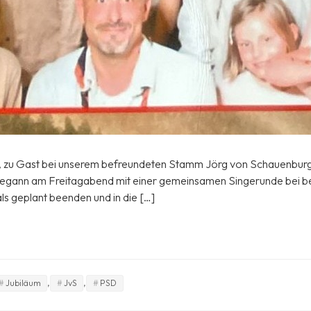
if, zu Gast bei unserem befreundeten Stamm Jörg von Schauenbur
begann am Freitagabend mit einer gemeinsamen Singerunde bei be
ls geplant beenden und in die […]
,
,
Jubiläum
JvS
PSD