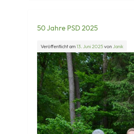
Schaunburg
–
wir
waren
50 Jahre PSD 2025
dabei
!
Veröffentlicht am
13. Juni 2025
von
Janik