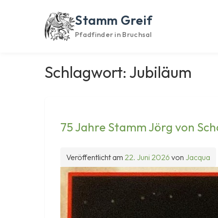
Skip
to
Stamm Greif
content
Pfadfinder in Bruchsal
Schlagwort:
Jubiläum
75 Jahre Stamm Jörg von Scha
Veröffentlicht am
22. Juni 2026
von
Jacqua