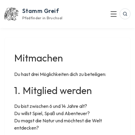
Skip
Stamm Greif
to
Suc
Menu
content
Pfadfinder in Bruchsal
Mitmachen
Du hast drei Möglichkeiten dich zu beteiligen:
1. Mitglied werden
Du bist zwischen 6 und 14 Jahre alt?
Du willst Spiel, Spaß und Abenteuer?
Du magst die Natur und möchtest die Welt
entdecken?