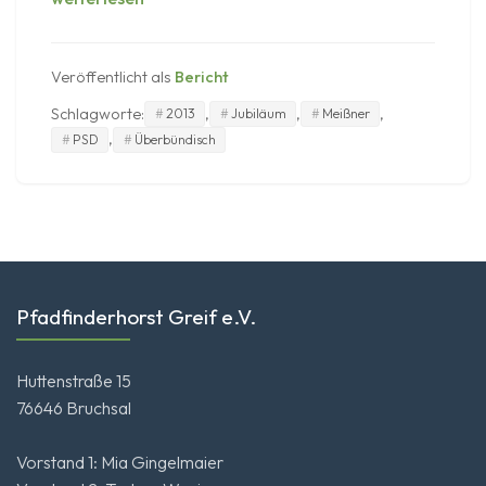
2013
Veröffentlicht als
Bericht
Schlagworte:
,
,
,
2013
Jubiläum
Meißner
,
PSD
Überbündisch
Pfadfinderhorst Greif e.V.
Huttenstraße 15
76646 Bruchsal
Vorstand 1: Mia Gingelmaier