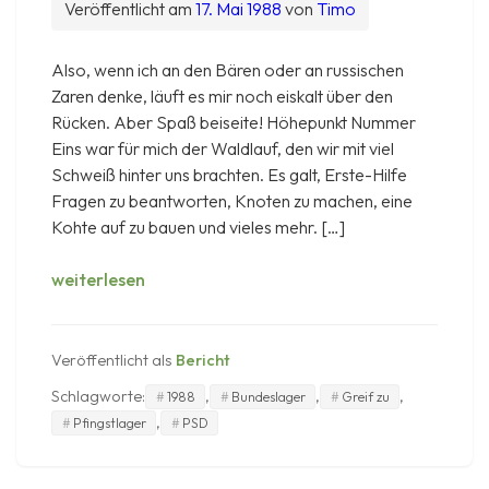
Veröffentlicht am
17. Mai 1988
von
Timo
Also, wenn ich an den Bären oder an russischen
Zaren denke, läuft es mir noch eiskalt über den
Rücken. Aber Spaß beiseite! Höhepunkt Nummer
Eins war für mich der Waldlauf, den wir mit viel
Schweiß hinter uns brachten. Es galt, Erste-Hilfe
Fragen zu beantworten, Knoten zu machen, eine
Kohte auf zu bauen und vieles mehr. […]
Weltenspiel
weiterlesen
Pfingstlager
1988
in
Veröffentlicht als
Bericht
Neuenbürg
Schlagworte:
,
,
,
1988
Bundeslager
Greif zu
,
Pfingstlager
PSD