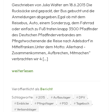
Geschrieben von Julia Walter am 18.6.2015 Die
Rucksäcke sind gepackt, der Bus gebucht und die
Anmeldungen abgegeben.Egal ob mit dem
Reisebus, Auto, einem Sonderzug, dem Fahrrad
oder einfach zu Fuß traten knapp 3500 Pfadfinder
des Deutschen Pfadfinderverbandes am
Pfingstwochenende die Reise nach Adelsdorf in
Mittelfranken.Unter dem Motto: Allerhand –
Zusammenkommen, Aufbrechen, Mitmachen“
verbrachten wir 4 […]
Allerhand
weiterlesen
2015
–
Zusammenkommen,
Veröffentlicht als
Bericht
Aufbrechen,
Schlagworte:
,
,
,
2015
Aufbaulager
DPV
Mitmachen
,
,
,
,
Einblicke
Pfingstlager
PSD
Tagebuch
Verbandslager