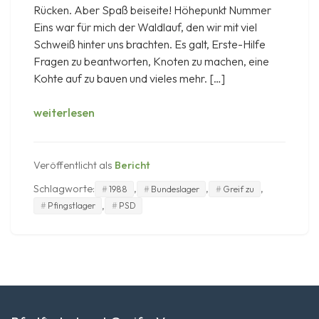
Rücken. Aber Spaß beiseite! Höhepunkt Nummer
Eins war für mich der Waldlauf, den wir mit viel
Schweiß hinter uns brachten. Es galt, Erste-Hilfe
Fragen zu beantworten, Knoten zu machen, eine
Kohte auf zu bauen und vieles mehr. […]
Weltenspiel
weiterlesen
Pfingstlager
1988
in
Veröffentlicht als
Bericht
Neuenbürg
Schlagworte:
,
,
,
1988
Bundeslager
Greif zu
,
Pfingstlager
PSD