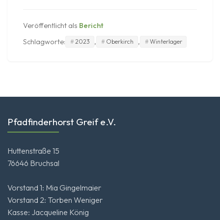
2023
in
Oberkirch
Veröffentlicht als
Bericht
Schlagworte:
,
,
2023
Oberkirch
Winterlager
Pfadfinderhorst Greif e.V.
Huttenstraße 15
76646 Bruchsal
Vorstand 1: Mia Gingelmaier
Vorstand 2: Torben Weniger
Kasse: Jacqueline König