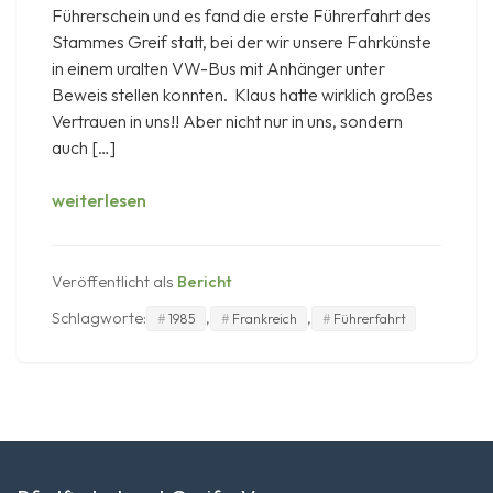
Führerschein und es fand die erste Führerfahrt des
Stammes Greif statt, bei der wir unsere Fahrkünste
in einem uralten VW-Bus mit Anhänger unter
Beweis stellen konnten. ​ Klaus hatte wirklich großes
Vertrauen in uns!! Aber nicht nur in uns, sondern
auch […]
Erinnerungen
weiterlesen
an
die
Tour
Veröffentlicht als
Bericht
de
Schlagworte:
,
,
1985
Frankreich
Führerfahrt
France
1985