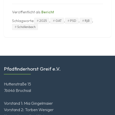
Veröffentlicht als
Bericht
Schlagworte:
,
,
,
,
2025
GAT
PSD
RjB
Schöllenbach
Pfadfinderhorst Greif e.V.
Huttenstraße 15
76646 Bruchsal
Vorstand 1: Mia Gingelmaier
Vorstand 2: Torben Weniger