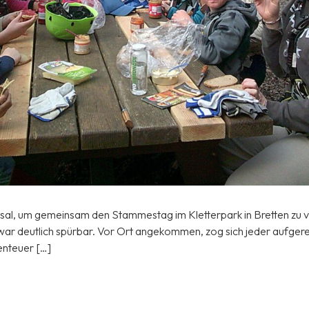
sal, um gemeinsam den Stammestag im Kletterpark in Bretten zu v
 war deutlich spürbar. Vor Ort angekommen, zog sich jeder aufgere
enteuer […]