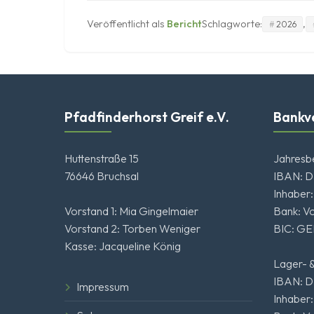
Veröffentlicht als
Bericht
Schlagworte:
,
2026
Pfadfinderhorst Greif e.V.
Bankv
Huttenstraße 15
Jahresb
76646 Bruchsal
IBAN: D
Inhaber:
Vorstand 1: Mia Gingelmaier
Bank: V
Vorstand 2: Torben Weniger
BIC: G
Kasse: Jacqueline König
Lager- &
IBAN: D
Impressum
Inhaber: