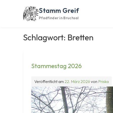
Skip
to
Stamm Greif
content
Pfadfinder in Bruchsal
Schlagwort:
Bretten
Stammestag 2026
Veröffentlicht am
22. März 2026
von
Priska