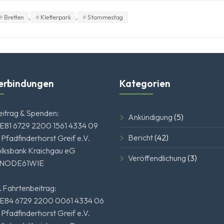
,
,
Bretten
Kletterpark
Stammestag
erbindungen
Kategorien
eitrag & Spenden:
Ankündigung
(5)
E81 6729 2200 1561 4334 09
Bericht
(42)
 Pfadfinderhorst Greif e.V.
olksbank Kraichgau eG
Veröffendlichung
(3)
ENODE61WIE
 Fahrtenbeitrag:
E84 6729 2200 0061 4334 06
 Pfadfinderhorst Greif e.V.