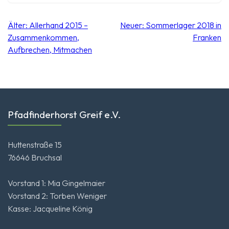
Beitragsnavigation
Älter:
Allerhand 2015 –
Neuer:
Sommerlager 2018 in
Zusammenkommen,
Franken
Aufbrechen, Mitmachen
Pfadfinderhorst Greif e.V.
Huttenstraße 15
76646 Bruchsal
Vorstand 1: Mia Gingelmaier
Vorstand 2: Torben Weniger
Kasse: Jacqueline König