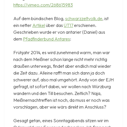
https://vimeo.com/268615983
Auf dem bündischen Blog,
schwarzzeltvolk.de
, ist
ein netter
Artikel
über das
ÜT17
erschienen.
Geschrieben wurde er von antarier (Daniel) aus
dem
Pfadfinderbund Antares
:
Frühjahr 2014, es wird zunehmend warm, man war
nach dem Meißner schon lange nicht mehr richtig
draußen unterwegs, findet aber endlich mal wieder
die Zeit dazu. Alleine rafft man sich dann ja doch
schwerer auf, also mal umgehört. Andy von der EJH
gefragt, ist sofort dabei, wir wollen nach Würzburg
wandern und den Till besuchen. Zeitlich? Naja,
Meißnernachtreffen ist noch, da muss er noch was
vorschlagen, aber wie wärs direkt im Anschluss?
Gesagt getan, eines Sonntagabends sitzen wir im