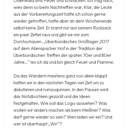
Odenwald ums Feuer und schnacken. Ich frag nach,
wies denn so beim Nachtreffen war. Klar, die Leute
aus der Vorbereitungszeit hätte ich schon gerne
wieder getroffen, hatte aber an dem Wochenende
selbst keine Zeit. Er kramt nur aus seinem Rucksack
ein paar Zettel raus und gibt sie mir zum
Durchschauen. „Überbündisches Großlager 2017
auf dem Allenspacher Hof in der Tradition der
Überbündischen Treffen der späten 70er und 80er
Jahre…“ les ich da und bin gleich Feuer und Flamme.
Da das Wandern meistens ganz von allein klappt
hatten wir in den nächsten Tagen viel Zeit um zu
diskutieren und rumzuspinnen. In den Pausen wird
das Notizbüchlein gezückt und die Ideen
festgehalten. Wie soll das Logo aussehen? Was
wollen wir anders machen als beim Meißner? Was
darf gerne wieder so sein? Wen laden wir ein? Und
wer ist überhaupt „Wir“?