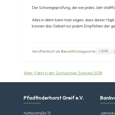
Die Schweigeprüfung, die wie jedes Jahr stattf
Alles in allem kann man sagen, dass dieser Hajik
können das Gebiet nur jedem Empfehlen der g
Veröffentlicht als
Bericht
Schlagworte:
,
2019
Beitragsnavigation
Älter:
Fahrt in der Sächsischen Schweiz 2018
Pfadfinderhorst Greif e.V.
Bankv
Huttenstraße 15
Jahresb