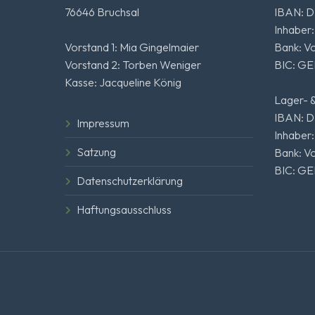
76646 Bruchsal
IBAN: D
Inhaber:
Vorstand 1: Mia Gingelmaier
Bank: V
Vorstand 2: Torben Weniger
BIC: G
Kasse: Jacqueline König
Lager- &
IBAN: D
Impressum
Inhaber:
Satzung
Bank: V
BIC: G
Datenschutzerklärung
Haftungsausschluss