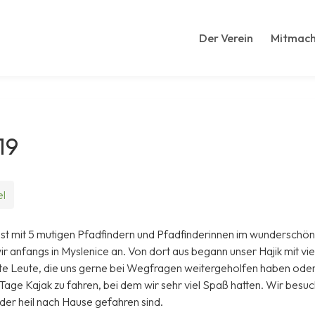
Der Verein
Mitmac
19
l
ust mit 5 mutigen Pfadfindern und Pfadfinderinnen im wunderschön
ir anfangs in Myslenice an. Von dort aus begann unser Hajik mit v
ette Leute, die uns gerne bei Wegfragen weitergeholfen haben ode
age Kajak zu fahren, bei dem wir sehr viel Spaß hatten. Wir besu
der heil nach Hause gefahren sind.