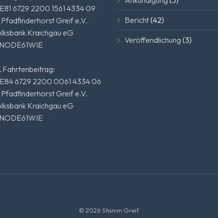
Ankündigung
(5)
E81 6729 2200 1561 4334 09
Bericht
(42)
 Pfadfinderhorst Greif e.V.
olksbank Kraichgau eG
Veröffendlichung
(3)
ENODE61WIE
 Fahrtenbeitrag:
E84 6729 2200 0061 4334 06
 Pfadfinderhorst Greif e.V.
olksbank Kraichgau eG
ENODE61WIE
© 2026 Stamm Greif.