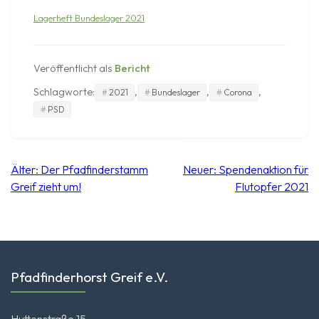
Lagerheft Bundeslager 2021
Veröffentlicht als
Bericht
Schlagworte:
,
,
,
2021
Bundeslager
Corona
PSD
Beitragsnavigation
Älter:
Der Pfadfinderstamm
Neuer:
Spendenaktion für
Greif zieht um!
Flutopfer 2021
Pfadfinderhorst Greif e.V.
Huttenstraße 15